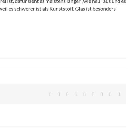
rei ist, dafür sieht es meistens länger „wie neu“ aus und es
eil es schwerer ist als Kunststoff. Glas ist besonders
Facebook
Twitter
LinkedIn
Reddit
Google+
Tumblr
Pinterest
Vk
Ema