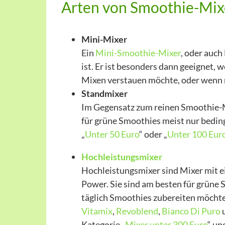
Arten von Smoothie-Mix
Mini-Mixer
Ein
Mini-Smoothie-Mixer
, oder auch
ist. Er ist besonders dann geeignet, 
Mixen verstauen möchte, oder wenn m
Standmixer
Im Gegensatz zum reinen Smoothie-Mi
für grüne Smoothies meist nur beding
„
Unter 50 Euro
“ oder „
Unter 100 Eur
Hochleistungsmixer
Hochleistungsmixer sind Mixer mit 
Power. Sie sind am besten für grüne
täglich Smoothies zubereiten möcht
Vitamix
,
Revoblend
,
Bianco Di Puro
Kategorie „
Mixer unter 300 Euro
“ un