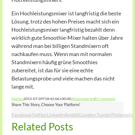
Ein Hochleistungsmixer ist langfristig die beste
Lösung, trotz des hohen Preises macht sich ein
Hochleistungsmixer langfristig bezahlt denn
wirklich gute Smoothie-Mixer halten über Jahre
während man bei billigen Standmixern oft
nachkaufen muss. Wenn man mit normalen
Standmixern häufig grüne Smoothies
zubereitet, ist das für sie eine echte
Belastungsprobe und viele machen das nicht
lange mit.
Markus
2015-07-09T18:42:06+00:00
Wissenswertes
|
0 Comments
Share This Story, Choose Your Platform!
Facebook
Twitter
LinkedIn
Reddit
Google+
Tumblr
Pinterest
V
Related Posts